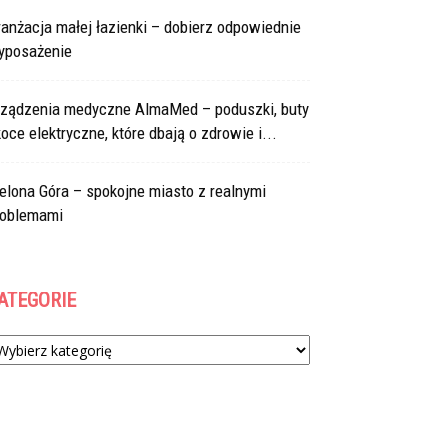
anżacja małej łazienki – dobierz odpowiednie
yposażenie
rządzenia medyczne AlmaMed – poduszki, buty
koce elektryczne, które dbają o zdrowie i...
elona Góra – spokojne miasto z realnymi
roblemami
ATEGORIE
tegorie