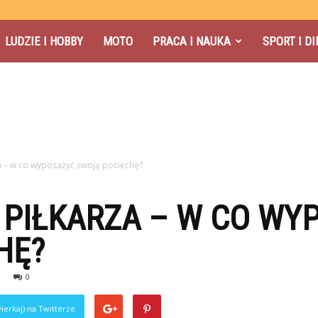
LUDZIE I HOBBY
MOTO
PRACA I NAUKA
SPORT I DI
a – w co wyposażyć swoją pociechę?
 PIŁKARZA – W CO WY
HĘ?
0
ierkaj) na Twitterze