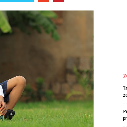
Z
T
z
Pi
p