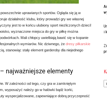
Ar
w
 i powszechnie uprawianych sportów. Ogląda się ją w
oruje działalność klubu, który prowadzi gry we własnej
czyny jest to w końcu ulubiony sport niezliczonych dzieci!
U
boisko, wyznaczone miejsca do gry w piłkę można
i 
odwórkach. Mali chłopcy uwielbiają bawić się w kopanie
profesjonalnych wymiarów. Nic dziwnego, że
dresy piłkarskie
Zi
ią, stanowiąc stały element garderoby dla niejednego
p
a – najważniejsze elementy
K
Ka
ie. W zależności od tego, czy gra w zamkniętym
m, wyposażyć należy go w halówki bądź korki,
buty wyspecjalizowane, zapewniające dobrą przyczepność