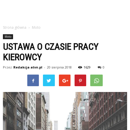
Strona główna
Moto
Moto
USTAWA O CZASIE PRACY
KIEROWCY
Przez
Redakcja atvn.pl
-
20 sierpnia 2018
1629
0