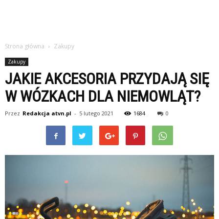
Strona główna
Zakupy
Zakupy
JAKIE AKCESORIA PRZYDAJĄ SIĘ
W WÓZKACH DLA NIEMOWLĄT?
Przez
Redakcja atvn.pl
-
5 lutego 2021
1684
0