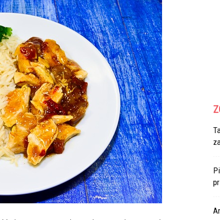
Z
T
z
Pi
p
Ar