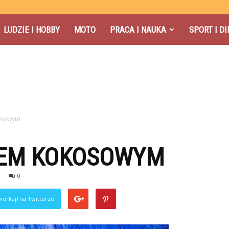
LUDZIE I HOBBY
MOTO
PRACA I NAUKA
SPORT I DI
kosowym
IEM KOKOSOWYM
0
ierkaj) na Twitterze