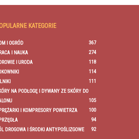
OPULARNE KATEGORIE
367
OM I OGRÓD
274
RACA I NAUKA
118
DROWIE I URODA
114
OKOWNIKI
111
LNIKI
KÓRY NA PODŁOGĘ I DYWANY ZE SKÓRY DO
105
ALONU
100
PRĘŻARKI I KOMPRESORY POWIETRZA
94
PRZĘGŁA
92
ÓL DROGOWA I ŚRODKI ANTYPOŚLIZGOWE