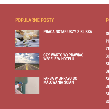
POPULARNE POSTY
P
PRACA NOTARIUSZY Z BLISKA
D
P
Z
CZY WARTO WYPRAWIAĆ
S
WESELE W HOTELU
SI
S
FARBA W SPRAYU DO
S
MALOWANIA ŚCIAN
S
S
S