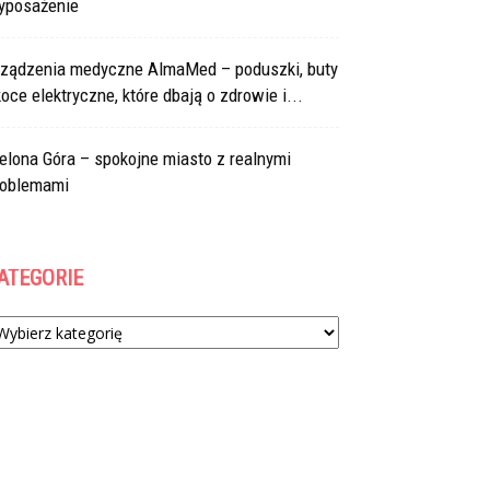
yposażenie
rządzenia medyczne AlmaMed – poduszki, buty
koce elektryczne, które dbają o zdrowie i...
elona Góra – spokojne miasto z realnymi
roblemami
ATEGORIE
tegorie