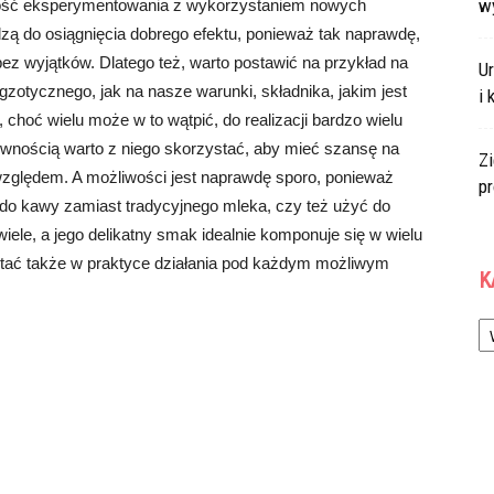
w
ętność eksperymentowania z wykorzystaniem nowych
zą do osiągnięcia dobrego efektu, ponieważ tak naprawdę,
ez wyjątków. Dlatego też, warto postawić na przykład na
U
otycznego, jak na nasze warunki, składnika, jakim jest
i 
choć wielu może w to wątpić, do realizacji bardzo wielu
ewnością warto z niego skorzystać, aby mieć szansę na
Zi
zględem. A możliwości jest naprawdę sporo, ponieważ
p
 do kawy zamiast tradycyjnego mleka, czy też użyć do
wiele, a jego delikatny smak idealnie komponuje się w wielu
tać także w praktyce działania pod każdym możliwym
K
Ka