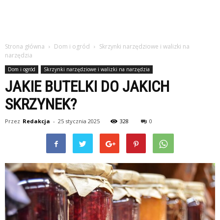
Strona główna
Dom i ogród
Skrzynki narzędziowe i walizki na
narzędzia
Dom i ogród
Skrzynki narzędziowe i walizki na narzędzia
JAKIE BUTELKI DO JAKICH
SKRZYNEK?
Przez
Redakcja
-
25 stycznia 2025
328
0