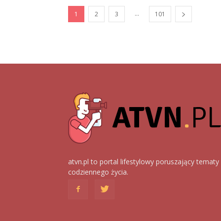
...
1
2
3
101
atvn.pl to portal lifestylowy poruszający tematy
codziennego życia.