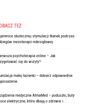
OBACZ TEŻ
ajemnice skutecznej stymulacji tkanek podczas
abiegów mezoterapii mikroigłowej
erwsza psychoterapia online – Jak
rzygotować się do wizyty?
anżacja małej łazienki – dobierz odpowiednie
yposażenie
rządzenia medyczne AlmaMed – poduszki, buty
koce elektryczne, które dbają o zdrowie i...