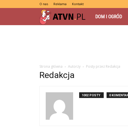
O nas
Reklama
Kontakt
atvn.pl
DOM I OGRÓD
Strona główna
Autorzy
Posty przez Redakcja
Redakcja
1002 POSTY
0 KOMENTA