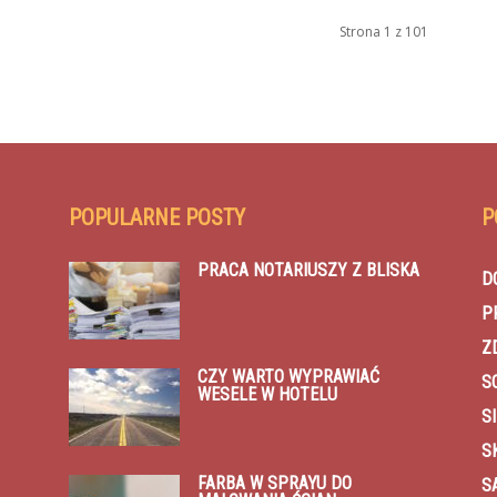
Strona 1 z 101
POPULARNE POSTY
P
PRACA NOTARIUSZY Z BLISKA
D
P
Z
CZY WARTO WYPRAWIAĆ
S
WESELE W HOTELU
SI
S
FARBA W SPRAYU DO
S