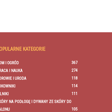
OPULARNE KATEGORIE
367
OM I OGRÓD
274
RACA I NAUKA
118
DROWIE I URODA
114
OKOWNIKI
111
LNIKI
KÓRY NA PODŁOGĘ I DYWANY ZE SKÓRY DO
105
ALONU