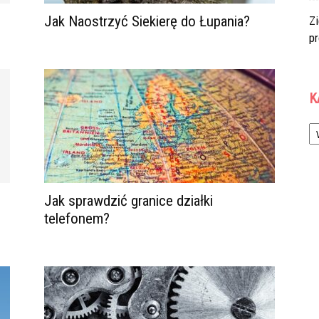
Jak Naostrzyć Siekierę do Łupania?
Zi
p
K
Ka
Jak sprawdzić granice działki
telefonem?