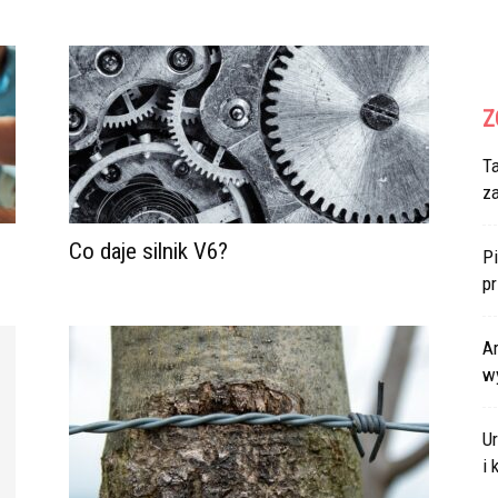
Z
T
z
Co daje silnik V6?
Pi
p
Ar
w
U
i 