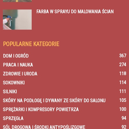
FARBA W SPRAYU DO MALOWANIA ŚCIAN
POPULARNE KATEGORIE
367
DOM I OGRÓD
274
PRACA I NAUKA
118
ZDROWIE I URODA
114
SOKOWNIKI
111
SILNIKI
105
SKÓRY NA PODŁOGĘ I DYWANY ZE SKÓRY DO SALONU
100
SPRĘŻARKI I KOMPRESORY POWIETRZA
94
SPRZĘGŁA
92
SÓL DROGOWA I ŚRODKI ANTYPOŚLIZGOWE