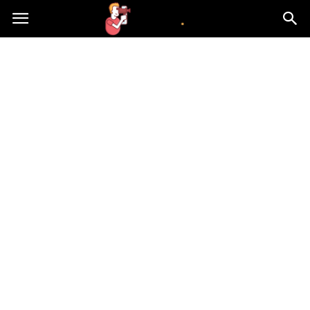
atvn.pl