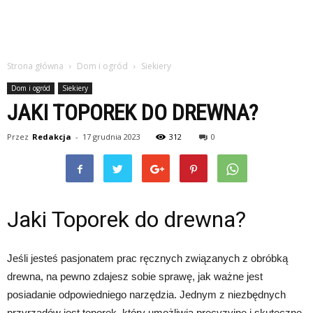
Strona główna
Dom i ogród
Siekiery
Dom i ogród
Siekiery
JAKI TOPOREK DO DREWNA?
Przez
Redakcja
-
17 grudnia 2023
312
0
Jaki Toporek do drewna?
Jeśli jesteś pasjonatem prac ręcznych związanych z obróbką
drewna, na pewno zdajesz sobie sprawę, jak ważne jest
posiadanie odpowiedniego narzędzia. Jednym z niezbędnych
przyrządów jest toporek, który umożliwia precyzyjne i skuteczne