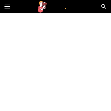
atvn.pl