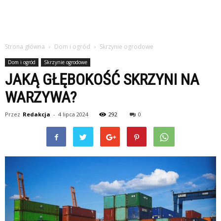
Strona główna
Dom i ogród
Skrzynie ogrodowe
Dom i ogród
Skrzynie ogrodowe
JAKĄ GŁĘBOKOŚĆ SKRZYNI NA
WARZYWA?
Przez
Redakcja
-
4 lipca 2024
292
0