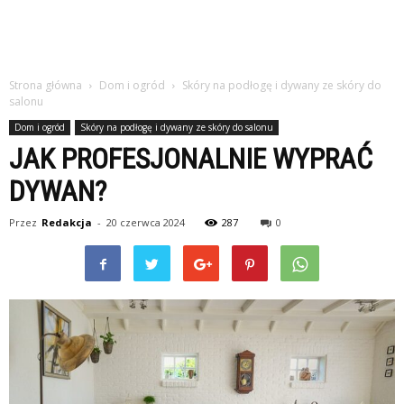
Strona główna
Dom i ogród
Skóry na podłogę i dywany ze skóry do
salonu
Dom i ogród
Skóry na podłogę i dywany ze skóry do salonu
JAK PROFESJONALNIE WYPRAĆ
DYWAN?
Przez
Redakcja
-
20 czerwca 2024
287
0