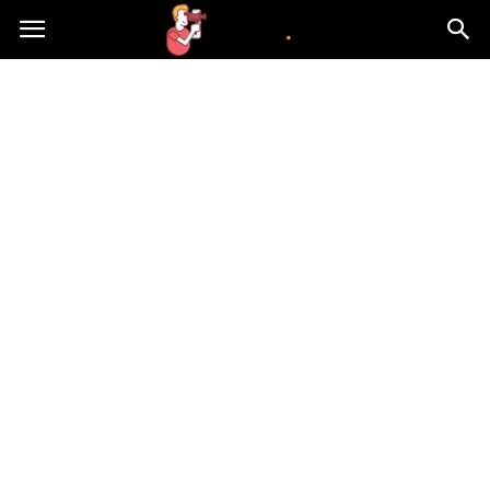
atvn.pl