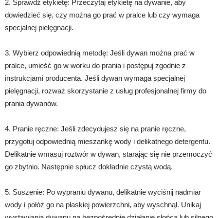
2. Sprawdź etykietę: Przeczytaj etykietę na dywanie, aby
dowiedzieć się, czy można go prać w pralce lub czy wymaga
specjalnej pielęgnacji.
3. Wybierz odpowiednią metodę: Jeśli dywan można prać w
pralce, umieść go w worku do prania i postępuj zgodnie z
instrukcjami producenta. Jeśli dywan wymaga specjalnej
pielęgnacji, rozważ skorzystanie z usług profesjonalnej firmy do
prania dywanów.
4. Pranie ręczne: Jeśli zdecydujesz się na pranie ręczne,
przygotuj odpowiednią mieszankę wody i delikatnego detergentu.
Delikatnie wmasuj roztwór w dywan, starając się nie przemoczyć
go zbytnio. Następnie spłucz dokładnie czystą wodą.
5. Suszenie: Po wypraniu dywanu, delikatnie wyciśnij nadmiar
wody i połóż go na płaskiej powierzchni, aby wyschnął. Unikaj
wystawiania dywanu na bezpośrednie działanie słońca lub silnego