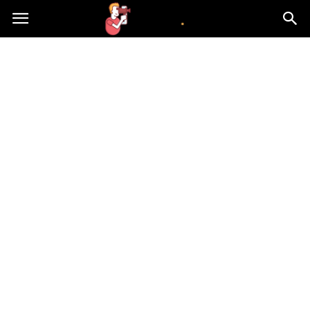
atvn.pl