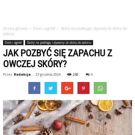
Strona główna
Dom i ogród
Skóry na podłogę i dywany ze skóry do
salonu
Dom i ogród
Skóry na podłogę i dywany ze skóry do salonu
JAK POZBYĆ SIĘ ZAPACHU Z
OWCZEJ SKÓRY?
Przez
Redakcja
-
23 grudnia 2024
260
0