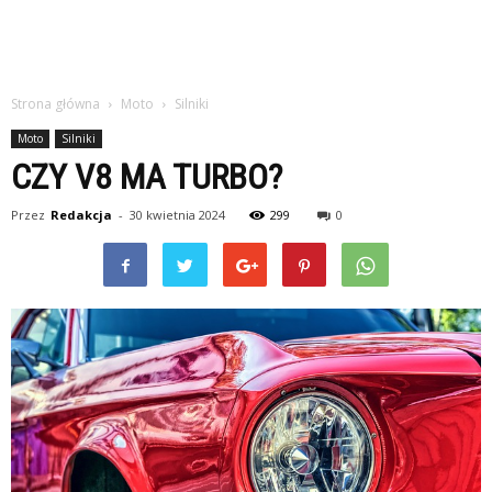
Strona główna
Moto
Silniki
Moto
Silniki
CZY V8 MA TURBO?
Przez
Redakcja
-
30 kwietnia 2024
299
0