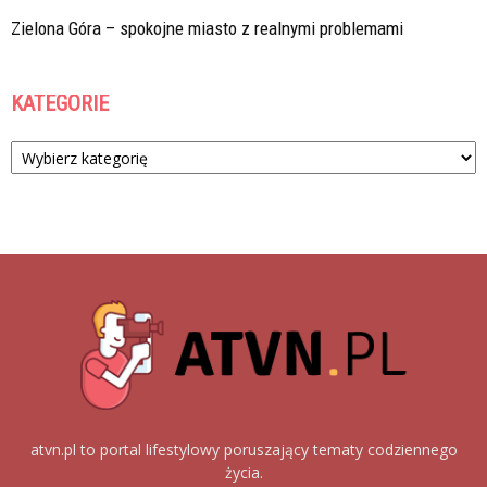
Zielona Góra – spokojne miasto z realnymi problemami
KATEGORIE
Kategorie
atvn.pl to portal lifestylowy poruszający tematy codziennego
życia.