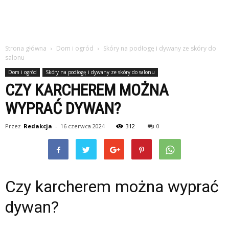
Strona główna
Dom i ogród
Skóry na podłogę i dywany ze skóry do
salonu
Dom i ogród
Skóry na podłogę i dywany ze skóry do salonu
CZY KARCHEREM MOŻNA
WYPRAĆ DYWAN?
Przez
Redakcja
-
16 czerwca 2024
312
0
Czy karcherem można wyprać
dywan?