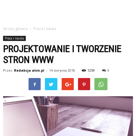
Strona główna
Praca i nauka
Praca i nauka
PROJEKTOWANIE I TWORZENIE
STRON WWW
Przez
Redakcja atvn.pl
-
14 sierpnia 2018
1259
0