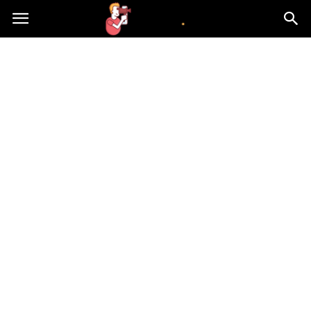
atvn.pl