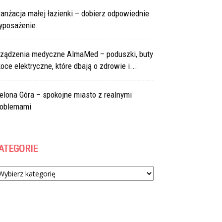
anżacja małej łazienki – dobierz odpowiednie
yposażenie
rządzenia medyczne AlmaMed – poduszki, buty
koce elektryczne, które dbają o zdrowie i...
elona Góra – spokojne miasto z realnymi
roblemami
ATEGORIE
tegorie