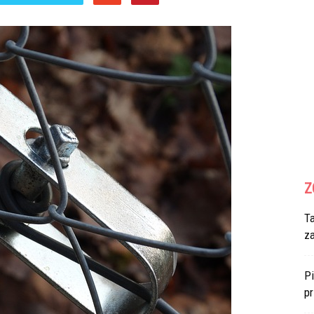
Z
T
z
Pi
p