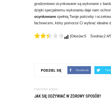
grodzeniowe ocynkowane są wykonane z bardzo 
dzięki specjalnemu wykonaniu daje nam ochronę 
ocynkowane
spełnią Twoje potrzeby i oczekiw
fachowcem, który pomorze Ci wybrać idealne dla
[Głosów:5 Średnia:2.4/5
PODZIEL SIĘ
Facebook
Twit
Poprzedni artykuł
JAK SIĘ ODŻYWIAĆ W ZDROWY SPOSÓB?