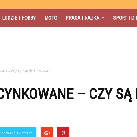
LUDZIE I HOBBY
MOTO
PRACA I NAUKA
SPORT I DI
ne – czy są bardziej trwałe?
CYNKOWANE – CZY SĄ 
ierkaj) na Twitterze