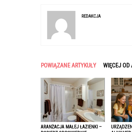
REDAKCJA
POWIĄZANE ARTYKUŁY
WIĘCEJ OD
ARANŻACJA MAŁEJ ŁAZIENKI –
URZĄDZEN