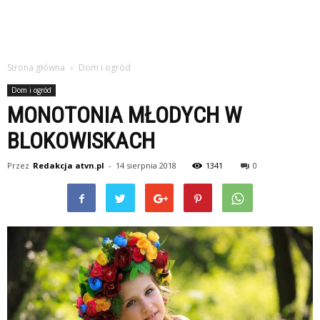
Strona główna
Dom i ogród
Dom i ogród
MONOTONIA MŁODYCH W
BLOKOWISKACH
Przez
Redakcja atvn.pl
-
14 sierpnia 2018
1341
0