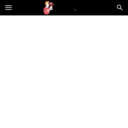
atvn.pl