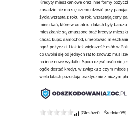
Kredyty mieszkaniowe oraz inne formy pożyczk
zasadzie nie ma się czemu dziwić przy panuj
życia wzrasta z roku na rok, wzrastają ceny pa
mieszkań, które w ostatnich latach były bardz
mieszkanie są zmuszone brać kredyty mieszkani
chcąc kupić samochód, umeblować mieszkanie
bądź pożyczki. I tak też większość osób w Pols
co uwolni się od jednych rat to znowuż musi z
na inne nowe wydatki. Spora część osób nie je
ogóle dostać kredyt, w związku z czym młode p
wielu latach pozostają praktycznie z niczym 
[Głosów:0 Średnia:0/5]