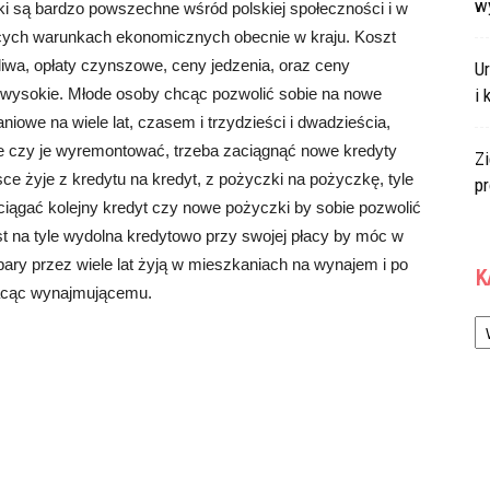
w
i są bardzo powszechne wśród polskiej społeczności i w
ących warunkach ekonomicznych obecnie w kraju. Koszt
liwa, opłaty czynszowe, ceny jedzenia, oraz ceny
U
o wysokie. Młode osoby chcąc pozwolić sobie na nowe
i 
owe na wiele lat, czasem i trzydzieści i dwadzieścia,
 czy je wyremontować, trzeba zaciągnąć nowe kredyty
Zi
ce żyje z kredytu na kredyt, z pożyczki na pożyczkę, tyle
p
aciągać kolejny kredyt czy nowe pożyczki by sobie pozwolić
st na tyle wydolna kredytowo przy swojej płacy by móc w
ary przez wiele lat żyją w mieszkaniach na wynajem i po
K
płacąc wynajmującemu.
Ka