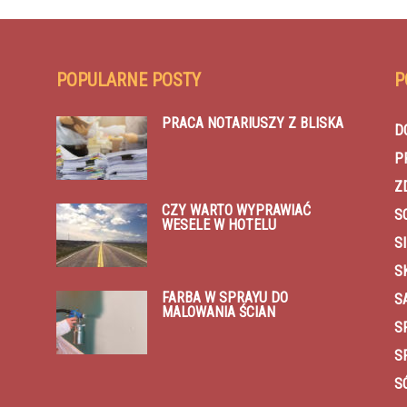
POPULARNE POSTY
P
PRACA NOTARIUSZY Z BLISKA
D
P
Z
CZY WARTO WYPRAWIAĆ
S
WESELE W HOTELU
SI
S
FARBA W SPRAYU DO
S
MALOWANIA ŚCIAN
S
S
S