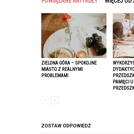
POWIĄZANE ARTYKUŁY
WIĘCEJ OD
ZIELONA GÓRA – SPOKOJNE
WYKORZYS
MIASTO Z REALNYMI
DYDAKTYC
PROBLEMAMI
PRZEDSZK
PAMIĘCI U
PRZEDSZ
ZOSTAW ODPOWIEDŹ