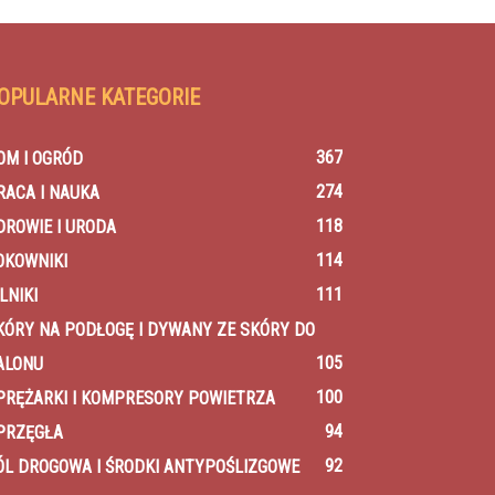
OPULARNE KATEGORIE
367
OM I OGRÓD
274
RACA I NAUKA
118
DROWIE I URODA
114
OKOWNIKI
111
LNIKI
KÓRY NA PODŁOGĘ I DYWANY ZE SKÓRY DO
105
ALONU
100
PRĘŻARKI I KOMPRESORY POWIETRZA
94
PRZĘGŁA
92
ÓL DROGOWA I ŚRODKI ANTYPOŚLIZGOWE