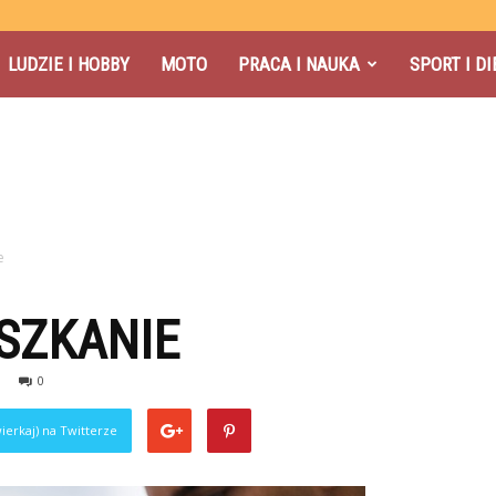
LUDZIE I HOBBY
MOTO
PRACA I NAUKA
SPORT I DI
e
SZKANIE
0
ierkaj) na Twitterze