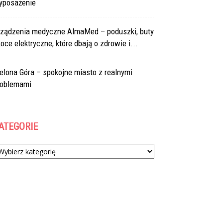
yposażenie
rządzenia medyczne AlmaMed – poduszki, buty
koce elektryczne, które dbają o zdrowie i...
elona Góra – spokojne miasto z realnymi
roblemami
ATEGORIE
tegorie