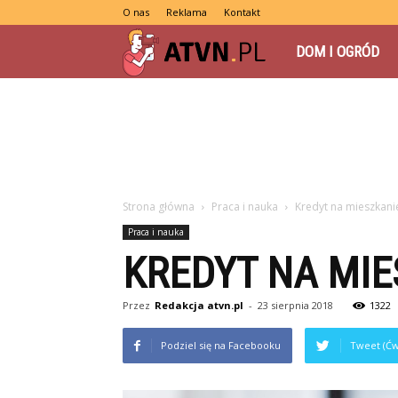
O nas
Reklama
Kontakt
atvn.pl
DOM I OGRÓD
Strona główna
Praca i nauka
Kredyt na mieszkani
Praca i nauka
KREDYT NA MIE
Przez
Redakcja atvn.pl
-
23 sierpnia 2018
1322
Podziel się na Facebooku
Tweet (Ćw