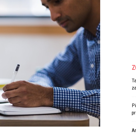
Z
T
z
Pi
p
Ar