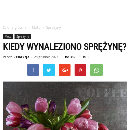
Strona główna
Moto
Sprężyny
Moto
Sprężyny
KIEDY WYNALEZIONO SPRĘŻYNĘ?
Przez
Redakcja
-
28 grudnia 2023
387
0