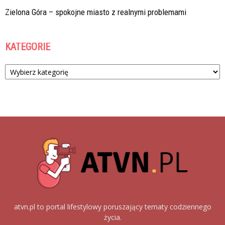
Zielona Góra – spokojne miasto z realnymi problemami
KATEGORIE
Kategorie
atvn.pl to portal lifestylowy poruszający tematy codziennego
życia.