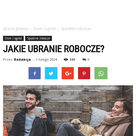
Strona główna
Dom i ogród
Spodnie robocze
Dom i ogród
Spodnie robocze
JAKIE UBRANIE ROBOCZE?
Przez
Redakcja
-
1 lutego 2024
344
0