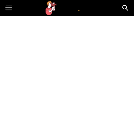
atvn.pl