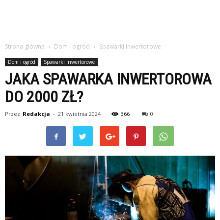
Strona główna
Dom i ogród
Spawarki inwertorowe
Dom i ogród
Spawarki inwertorowe
JAKA SPAWARKA INWERTOROWA
DO 2000 ZŁ?
Przez
Redakcja
-
21 kwietnia 2024
366
0