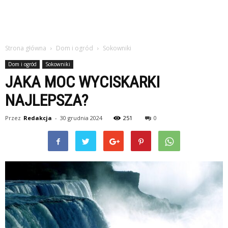
Strona główna
Dom i ogród
Sokowniki
Dom i ogród
Sokowniki
JAKA MOC WYCISKARKI
NAJLEPSZA?
Przez
Redakcja
-
30 grudnia 2024
251
0