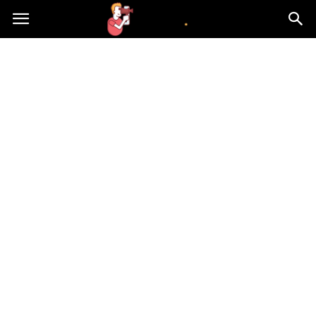
atvn.pl