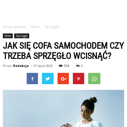
Strona główna
Moto
Sprzęgła
Moto
Sprzęgła
JAK SIĘ COFA SAMOCHODEM CZY
TRZEBA SPRZĘGŁO WCISNĄĆ?
Przez
Redakcja
-
31 lipca 2024
316
0