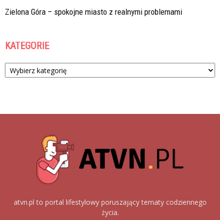
Zielona Góra – spokojne miasto z realnymi problemami
KATEGORIE
Kategorie
atvn.pl to portal lifestylowy poruszający tematy codziennego
życia.