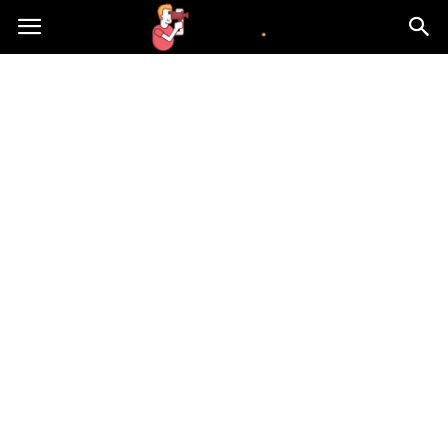
atvn.pl