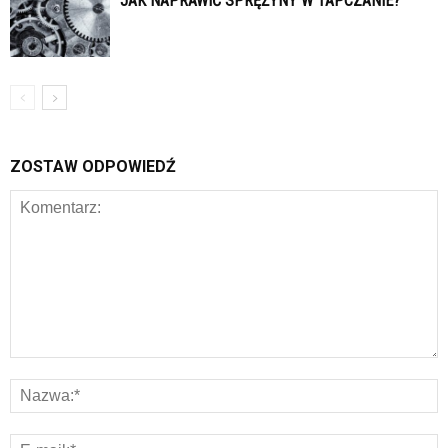
JAK NAPRAWIĆ SPRĘŻYNY W TAPCZANIE?
ZOSTAW ODPOWIEDŹ