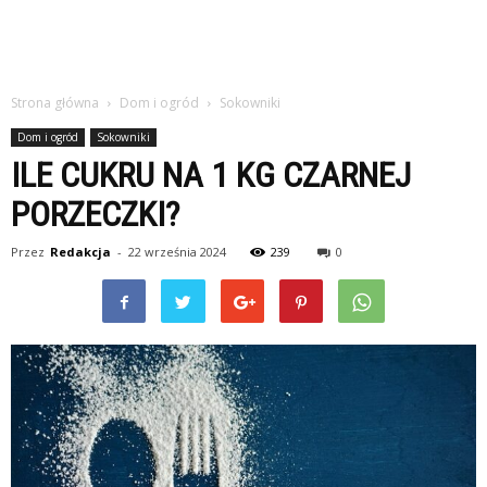
Strona główna
Dom i ogród
Sokowniki
Dom i ogród
Sokowniki
ILE CUKRU NA 1 KG CZARNEJ
PORZECZKI?
Przez
Redakcja
-
22 września 2024
239
0