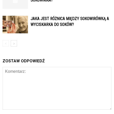
SOKOWNIKA?
JAKA JEST RÓŻNICA MIĘDZY SOKOWIRÓWKĄ A
WYCISKARKA DO SOKÓW?
ZOSTAW ODPOWIEDŹ