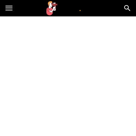
atvn.pl