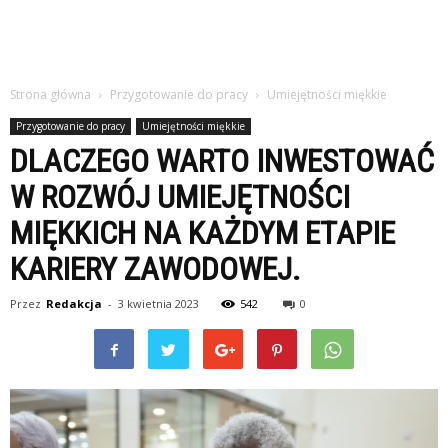
Strona główna
Przygotowanie do pracy
Umiejętności miękkie
Przygotowanie do pracy
Umiejętności miękkie
DLACZEGO WARTO INWESTOWAĆ
W ROZWÓJ UMIEJĘTNOŚCI
MIĘKKICH NA KAŻDYM ETAPIE
KARIERY ZAWODOWEJ.
Przez
Redakcja
-
3 kwietnia 2023
542
0