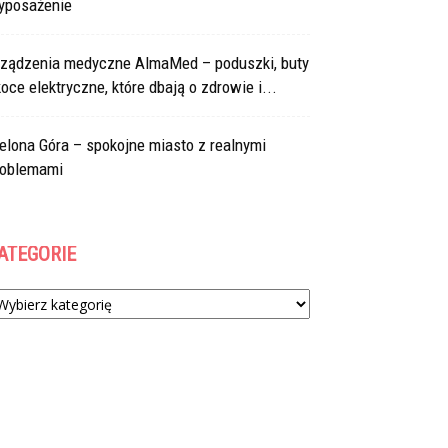
yposażenie
rządzenia medyczne AlmaMed – poduszki, buty
koce elektryczne, które dbają o zdrowie i...
elona Góra – spokojne miasto z realnymi
roblemami
ATEGORIE
tegorie