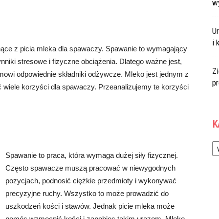
w
U
i 
nące z picia mleka dla spawaczy. Spawanie to wymagający
niki stresowe i fizyczne obciążenia. Dlatego ważne jest,
Zi
zmowi odpowiednie składniki odżywcze. Mleko jest jednym z
p
wiele korzyści dla spawaczy. Przeanalizujemy te korzyści
K
Ka
Spawanie to praca, która wymaga dużej siły fizycznej.
Często spawacze muszą pracować w niewygodnych
pozycjach, podnosić ciężkie przedmioty i wykonywać
precyzyjne ruchy. Wszystko to może prowadzić do
uszkodzeń kości i stawów. Jednak picie mleka może
pomóc wzmocnić kości i zapobiec takim urazom. Mleko