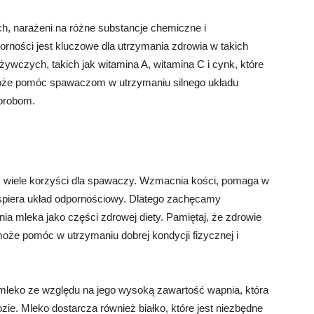
, narażeni na różne substancje chemiczne i
rności jest kluczowe dla utrzymania zdrowia w takich
ywczych, takich jak witamina A, witamina C i cynk, które
może pomóc spawaczom w utrzymaniu silnego układu
horobom.
ć wiele korzyści dla spawaczy. Wzmacnia kości, pomaga w
wspiera układ odpornościowy. Dlatego zachęcamy
a mleka jako części zdrowej diety. Pamiętaj, że zdrowie
może pomóc w utrzymaniu dobrej kondycji fizycznej i
mleko ze względu na jego wysoką zawartość wapnia, która
ie. Mleko dostarcza również białko, które jest niezbędne