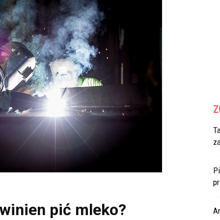
Z
T
z
Pi
p
winien pić mleko?
Ar