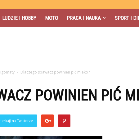
LUDZIE I HOBBY
MOTO
PRACA I NAUKA
SPORT I DI
migomaty
Dlaczego spawacz powinien pić mleko?
WACZ POWINIEN PIĆ M
ierkaj) na Twitterze