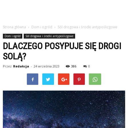
Strona główna
Dom i ogród
Sól drogowa i środki antypoślizgowe
Dom i ogród
Sól drogowa i środki antypoślizgowe
DLACZEGO POSYPUJE SIĘ DROGI
SOLĄ?
Przez
Redakcja
-
24 września 2023
386
0