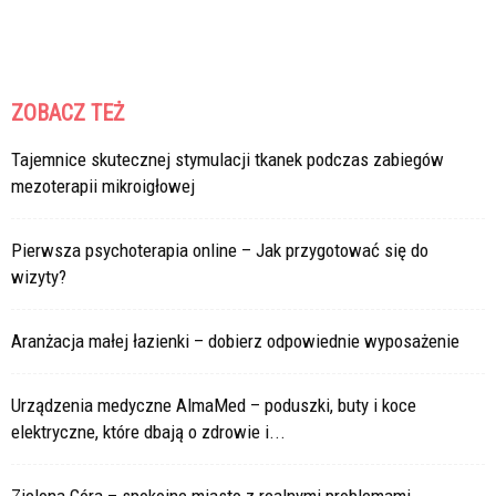
ZOBACZ TEŻ
Tajemnice skutecznej stymulacji tkanek podczas zabiegów
mezoterapii mikroigłowej
Pierwsza psychoterapia online – Jak przygotować się do
wizyty?
Aranżacja małej łazienki – dobierz odpowiednie wyposażenie
Urządzenia medyczne AlmaMed – poduszki, buty i koce
elektryczne, które dbają o zdrowie i...
Zielona Góra – spokojne miasto z realnymi problemami