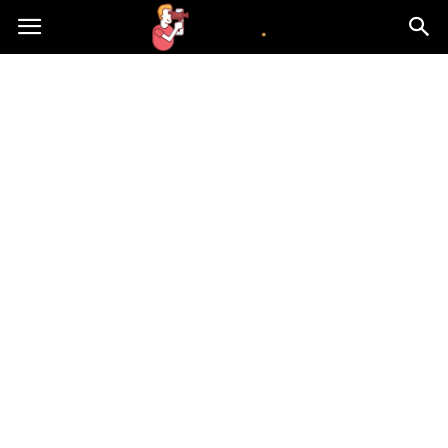
atvn.pl