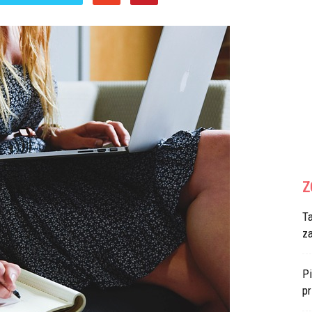
Z
T
z
Pi
p