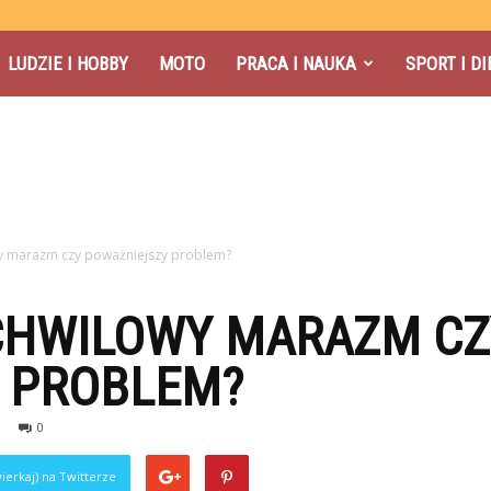
LUDZIE I HOBBY
MOTO
PRACA I NAUKA
SPORT I DI
wy marazm czy poważniejszy problem?
 CHWILOWY MARAZM CZ
 PROBLEM?
0
ierkaj) na Twitterze