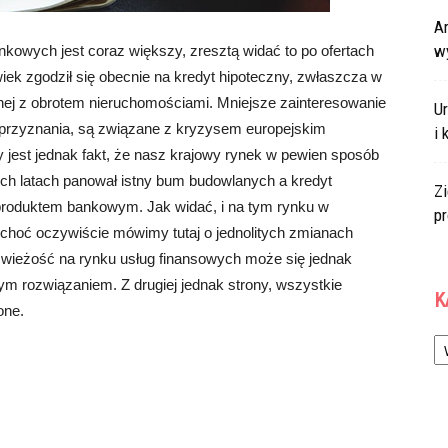
Ar
w
kowych jest coraz większy, zresztą widać to po ofertach
wiek zgodził się obecnie na kredyt hipoteczny, zwłaszcza w
ej z obrotem nieruchomościami. Mniejsze zainteresowanie
U
o przyznania, są związane z kryzysem europejskim
i 
jest jednak fakt, że nasz krajowy rynek w pewien sposób
ich latach panował istny bum budowlanych a kredyt
Zi
produktem bankowym. Jak widać, i na tym rynku w
p
 choć oczywiście mówimy tutaj o jednolitych zmianach
 świeżość na rynku usług finansowych może się jednak
ym rozwiązaniem. Z drugiej jednak strony, wszystkie
K
one.
Ka