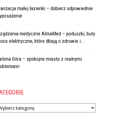
anżacja małej łazienki – dobierz odpowiednie
yposażenie
rządzenia medyczne AlmaMed – poduszki, buty
koce elektryczne, które dbają o zdrowie i...
elona Góra – spokojne miasto z realnymi
roblemami
ATEGORIE
tegorie