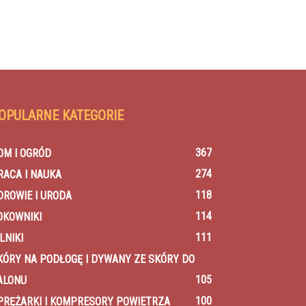
OPULARNE KATEGORIE
367
OM I OGRÓD
274
RACA I NAUKA
118
DROWIE I URODA
114
OKOWNIKI
111
LNIKI
KÓRY NA PODŁOGĘ I DYWANY ZE SKÓRY DO
105
ALONU
100
PRĘŻARKI I KOMPRESORY POWIETRZA