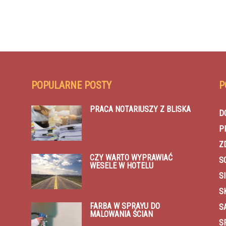
POPULARNE POSTY
P
PRACA NOTARIUSZY Z BLISKA
D
P
Z
CZY WARTO WYPRAWIAĆ
S
WESELE W HOTELU
SI
S
FARBA W SPRAYU DO
S
MALOWANIA ŚCIAN
S