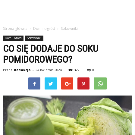
Strona główna
Dom i ogród
Sokowniki
Dom i ogród
Sokowniki
CO SIĘ DODAJE DO SOKU
POMIDOROWEGO?
Przez
Redakcja
-
24 kwietnia 2024
322
0