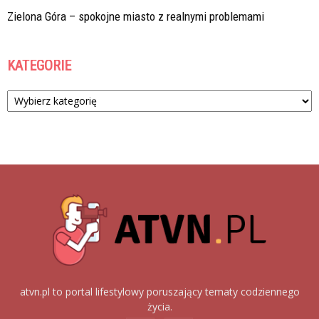
Zielona Góra – spokojne miasto z realnymi problemami
KATEGORIE
Kategorie
atvn.pl to portal lifestylowy poruszający tematy codziennego
życia.