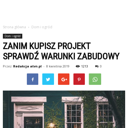
Strona główna
Dom i ogród
Dom i ogród
ZANIM KUPISZ PROJEKT
SPRAWDŹ WARUNKI ZABUDOWY
Przez
Redakcja atvn.pl
-
8 kwietnia 2019
1213
0