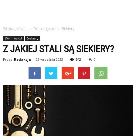
Strona główna
Dom i ogród
Siekiery
Dom i ogród
Siekiery
Z JAKIEJ STALI SĄ SIEKIERY?
Przez
Redakcja
-
29 września 2023
542
0