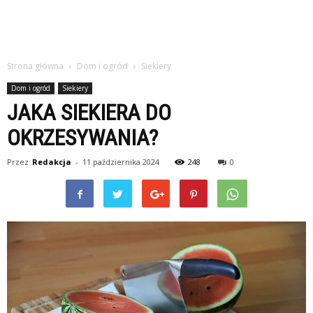
Strona główna
Dom i ogród
Siekiery
Dom i ogród
Siekiery
JAKA SIEKIERA DO
OKRZESYWANIA?
Przez
Redakcja
-
11 października 2024
248
0