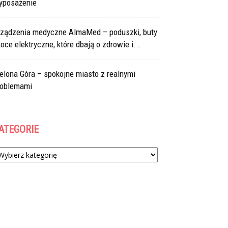
yposażenie
rządzenia medyczne AlmaMed – poduszki, buty
koce elektryczne, które dbają o zdrowie i...
elona Góra – spokojne miasto z realnymi
roblemami
ATEGORIE
tegorie