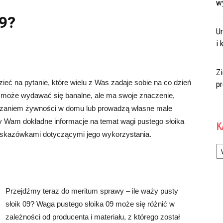
w
09?
U
i 
Zi
eć na pytanie, które wielu z Was zadaje sobie na co dzień
p
óre może wydawać się banalne, ale ma swoje znaczenie,
warzaniem żywności w domu lub prowadzą własne małe
y Wam dokładne informacje na temat wagi pustego słoika
K
 wskazówkami dotyczącymi jego wykorzystania.
Ka
Przejdźmy teraz do meritum sprawy – ile waży pusty
słoik 09? Waga pustego słoika 09 może się różnić w
zależności od producenta i materiału, z którego został