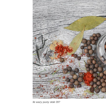
Ile waży pusty słoik 09?