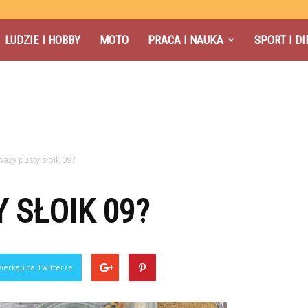
LUDZIE I HOBBY
MOTO
PRACA I NAUKA
SPORT I DI
 waży pusty słoik 09?
 SŁOIK 09?
ierkaj) na Twitterze