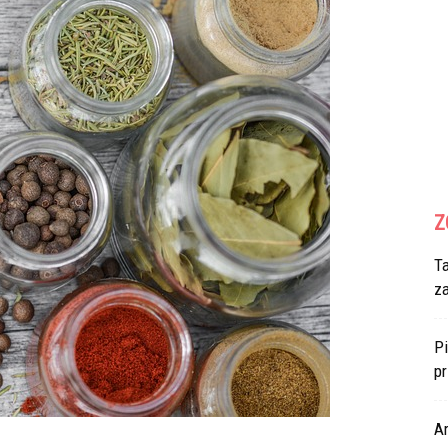
Z
T
z
Pi
p
Ar