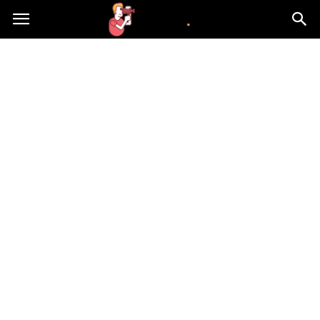
atvn.pl