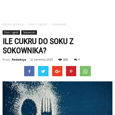
Strona główna
Dom i ogród
Sokowniki
Dom i ogród
Sokowniki
ILE CUKRU DO SOKU Z
SOKOWNIKA?
Przez
Redakcja
-
22 kwietnia 2024
329
0