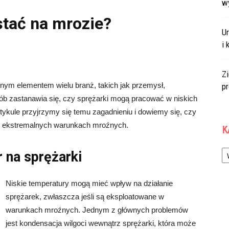
w
stać na mrozie?
U
i 
Zi
nym elementem wielu branż, takich jak przemysł,
p
sób zastanawia się, czy sprężarki mogą pracować w niskich
ykule przyjrzymy się temu zagadnieniu i dowiemy się, czy
w ekstremalnych warunkach mroźnych.
K
Ka
 na sprężarki
Niskie temperatury mogą mieć wpływ na działanie
sprężarek, zwłaszcza jeśli są eksploatowane w
warunkach mroźnych. Jednym z głównych problemów
jest kondensacja wilgoci wewnątrz sprężarki, która może