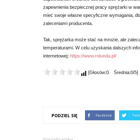
zapewnienia bezpiecznej pracy sprężarki w w
mieć swoje własne specyficzne wymagania, dlat
zaleceniami producenta.
Tak, sprężarka może stać na mrozie, ale zaleca
temperaturami. W celu uzyskania dalszych info
internetowej:
https://www.rotunda.pl/
[Głosów:0 Średnia:0/5]
PODZIEL SIĘ
Facebook
Twit
Poprzedni artykuł