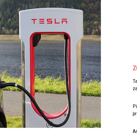
Z
T
z
Pi
p
Ar