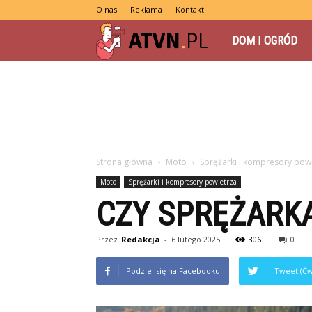
O nas
Reklama
Kontakt
atvn.pl
DOM I OGRÓD
Strona główna
Moto
Sprężarki i kompresory pow
Moto
Sprężarki i kompresory powietrza
CZY SPRĘŻARKA
Przez
Redakcja
-
6 lutego 2025
306
0
Podziel się na Facebooku
Tweet (Ćw