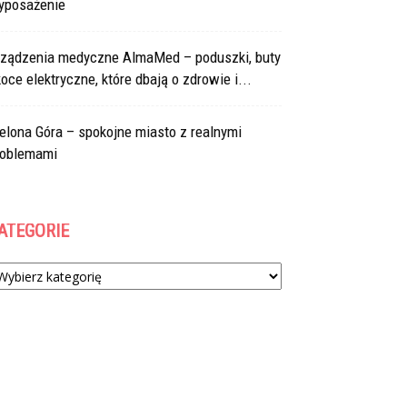
yposażenie
rządzenia medyczne AlmaMed – poduszki, buty
koce elektryczne, które dbają o zdrowie i...
elona Góra – spokojne miasto z realnymi
roblemami
ATEGORIE
tegorie