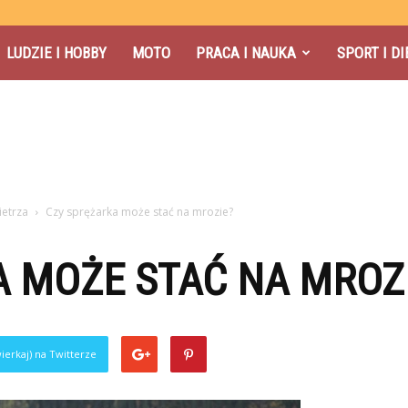
LUDZIE I HOBBY
MOTO
PRACA I NAUKA
SPORT I DI
ietrza
Czy sprężarka może stać na mrozie?
 MOŻE STAĆ NA MROZ
ierkaj) na Twitterze