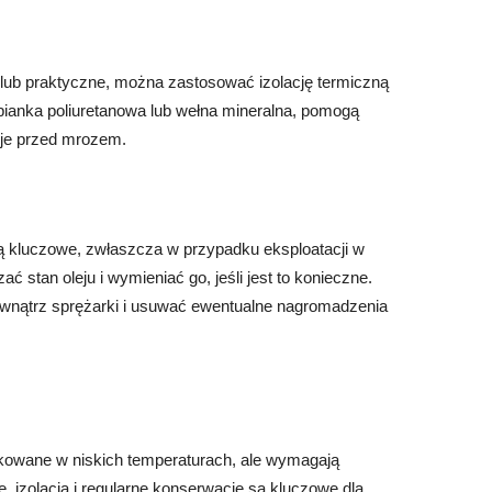
 lub praktyczne, można zastosować izolację termiczną
k pianka poliuretanowa lub wełna mineralna, pomogą
 je przed mrozem.
są kluczowe, zwłaszcza w przypadku eksploatacji w
 stan oleju i wymieniać go, jeśli jest to konieczne.
wnątrz sprężarki i usuwać ewentualne nagromadzenia
tkowane w niskich temperaturach, ale wymagają
 izolacja i regularne konserwacje są kluczowe dla